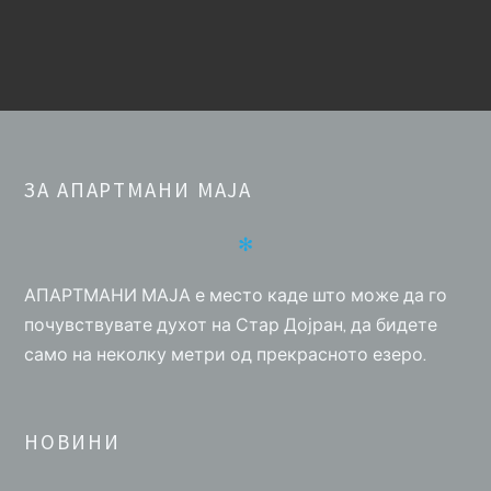
ЗА АПАРТМАНИ МАЈА
✻
АПАРТМАНИ МАЈА е место каде што може да го
почувствувате духот на Стар Дојран, да бидете
само на неколку метри од прекрасното езеро.
НОВИНИ